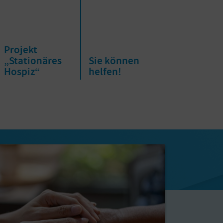
Projekt
„Stationäres
Sie können
Hospiz“
helfen!