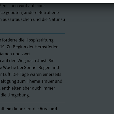
Menschen wird auf einer
ce geboten, andere Betroffene
h auszutauschen und die Natur zu
e
förderte die Hospizstiftung
19. Zu Beginn der Herbstferien
Damen und zwei
 auf den Weg nach Juist. Sie
ne Woche bei Sonne, Regen und
r Luft. Die Tage waren einerseits
chäftigung zum Thema Trauer und
 enthielten aber auch immer
 die Umgebung.
Aus- und
ulheim finanziert die