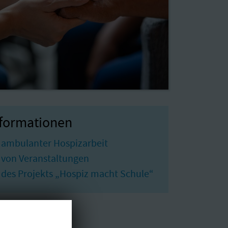
nformationen
 ambulanter Hospizarbeit
 von Veranstaltungen
des Projekts „Hospiz macht Schule“