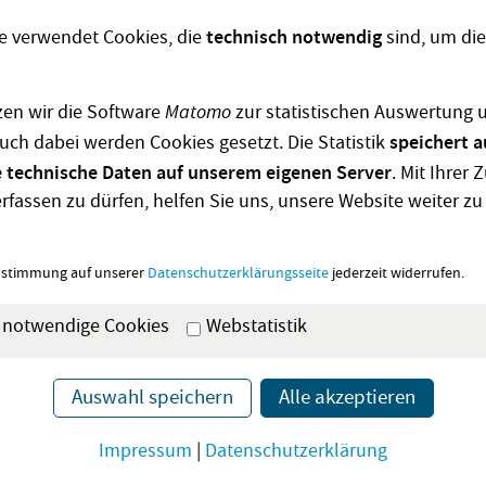
n 15:00 Uhr bis 17:00 Uhr
e verwendet Cookies, die
technisch notwendig
sind, um die
benfalls das Hospizforum an der
ße 16.
en wir die Software
Matomo
zur statistischen Auswertung 
uch dabei werden Cookies gesetzt. Die Statistik
speichert a
reihe
unter dem Thema „Nicht
 technische Daten auf unserem eigenen Server
. Mit Ihrer
zdem Abschied nehmen“ startet
rfassen zu dürfen, helfen Sie uns, unsere Website weiter zu
mber. An acht Abenden zwischen
dem folgenden März können sich
ustimmung auf unserer
Datenschutzerklärungsseite
jederzeit widerrufen.
 Begleitung der Experten Hartmut
ionspädagoge und
 notwendige Cookies
Webstatistik
nd Barbara Schwenzer
iz Pulheim und Trauerbegleiterin
en.
Impressum
|
Datenschutzerklärung
nde
bedeutet, ein Stück des
 gehen. Wenn nichts mehr ist wie