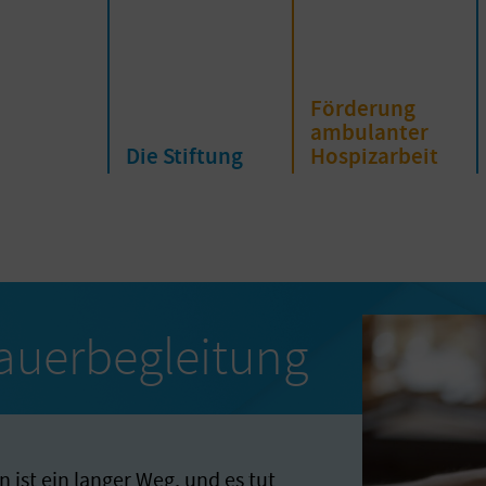
Förderung
ambulanter
Die Stiftung
Hospizarbeit
auerbegleitung
ist ein langer Weg, und es tut